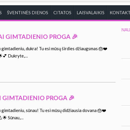
S
ŠVENTINĖS DIENOS
CITATOS
LAISVALAIKIS
KONTAKT
NAU
AI GIMTADIENIO PROGA 🎉
 gimtadieniu, dukra! Tu esi mūsų širdies džiaugsmas 🎂❤️
 🌟💕 Dukryte,…
I GIMTADIENIO PROGA 🎉
 gimtadieniu, sūnau! Tu esi mūsų didžiausia dovana 🎂❤️
 💪🌟 Sūnau,…