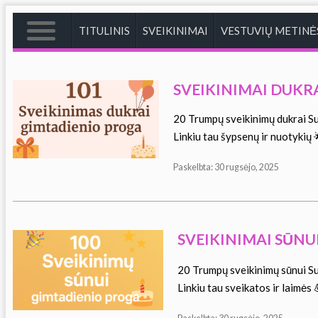
TITULINIS
SVEIKINIMAI
VESTUVIŲ METINĖ
TITULINIS
SVEIKINIMAI DUKR
20 Trumpų sveikinimų dukrai Su
Linkiu tau šypsenų ir nuotykių
Paskelbta: 30 rugsėjo, 2025
SVEIKINIMAI SŪNU
20 Trumpų sveikinimų sūnui Su
Linkiu tau sveikatos ir laimės