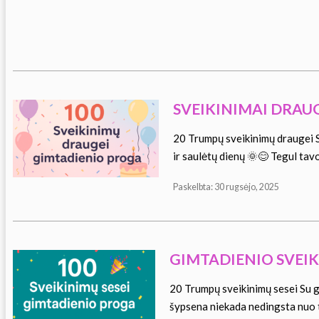
SVEIKINIMAI DRAU
20 Trumpų sveikinimų draugei S
ir saulėtų dienų 🌞😊 Tegul ta
Paskelbta: 30 rugsėjo, 2025
GIMTADIENIO SVEIK
20 Trumpų sveikinimų sesei Su g
šypsena niekada nedingsta nuo