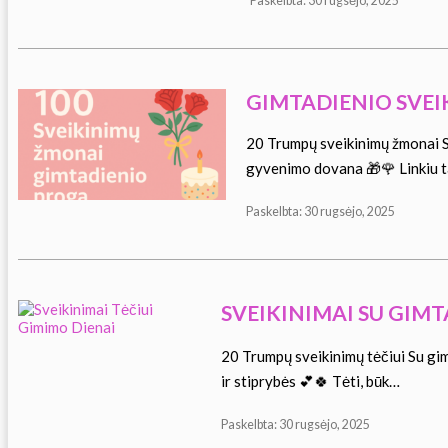
Paskelbta: 30 rugsėjo, 2025
GIMTADIENIO SVEI
20 Trumpų sveikinimų žmonai S
gyvenimo dovana 🎁🌹 Linkiu t
Paskelbta: 30 rugsėjo, 2025
SVEIKINIMAI SU GIMT
20 Trumpų sveikinimų tėčiui Su gimt
ir stiprybės 💕🍀 Tėti, būk…
Paskelbta: 30 rugsėjo, 2025