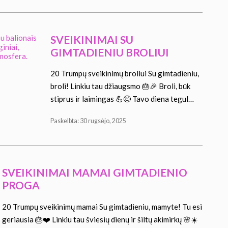
SVEIKINIMAI SU
GIMTADIENIU BROLIUI
20 Trumpų sveikinimų broliui Su gimtadieniu,
broli! Linkiu tau džiaugsmo 🎂🎉 Broli, būk
stiprus ir laimingas 💪😊 Tavo diena tegul…
Paskelbta: 30 rugsėjo, 2025
SVEIKINIMAI MAMAI GIMTADIENIO
PROGA
20 Trumpų sveikinimų mamai Su gimtadieniu, mamyte! Tu esi
geriausia 🎂❤️ Linkiu tau šviesių dienų ir šiltų akimirkų 🌸☀️