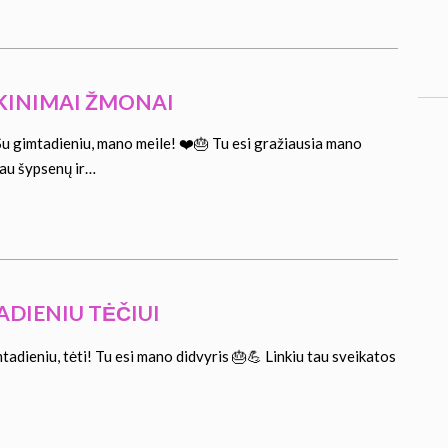
KINIMAI ŽMONAI
u gimtadieniu, mano meile! ❤️🎂 Tu esi gražiausia mano
au šypsenų ir…
ADIENIU TĖČIUI
adieniu, tėti! Tu esi mano didvyris 🎂💪 Linkiu tau sveikatos