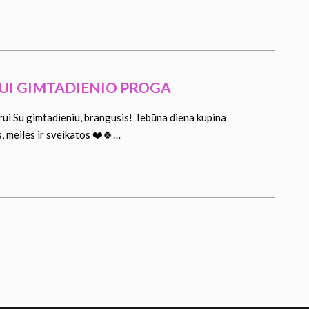
RUI GIMTADIENIO PROGA
ui Su gimtadieniu, brangusis! Tebūna diena kupina
, meilės ir sveikatos ❤️🍀…