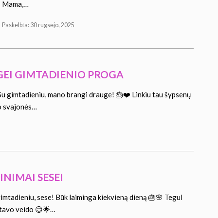
Mama,…
Paskelbta: 30 rugsėjo, 2025
GEI GIMTADIENIO PROGA
u gimtadieniu, mano brangi drauge! 🎂❤️ Linkiu tau šypsenų
vo svajonės…
INIMAI SESEI
imtadieniu, sese! Būk laiminga kiekvieną dieną 🎂🌸 Tegul
 tavo veido 😊🌟…