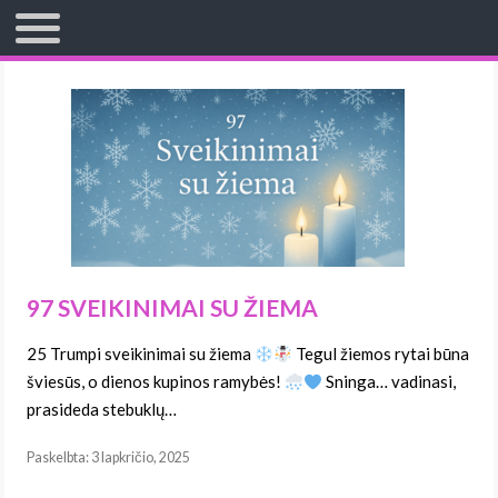
TITULINIS
97 SVEIKINIMAI SU ŽIEMA
25 Trumpi sveikinimai su žiema
Tegul žiemos rytai būna
šviesūs, o dienos kupinos ramybės!
Sninga… vadinasi,
prasideda stebuklų…
Paskelbta: 3 lapkričio, 2025