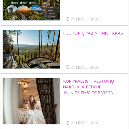
25 LIEPOS, 2026
PUČKORIŲ PAŽINTINIS TAKAS
21 LIEPOS, 2026
KUR PRALEISTI VESTUVIŲ
NAKTĮ KLAIPĖDOJE
JAUNIESIEMS? TOP VIETA
21 LIEPOS, 2026