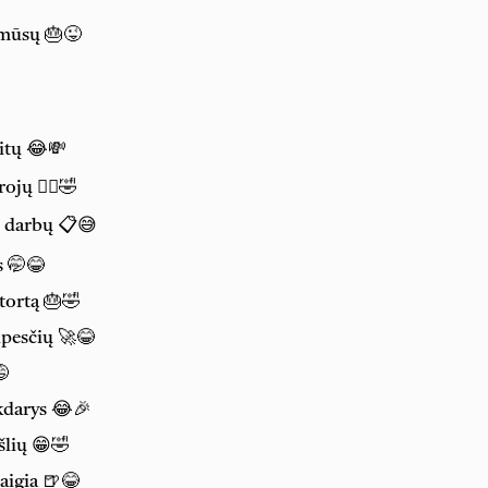
 mūsų 🎂😜
itų 😂💸
ojų 🦸‍♂️🤣
u darbų 📋😅
s 🤭😂
tortą 🎂🤣
ūpesčių 🚀😂
😅
kdarys 😂🎉
šlių 😁🤣
aigia 🍺😂