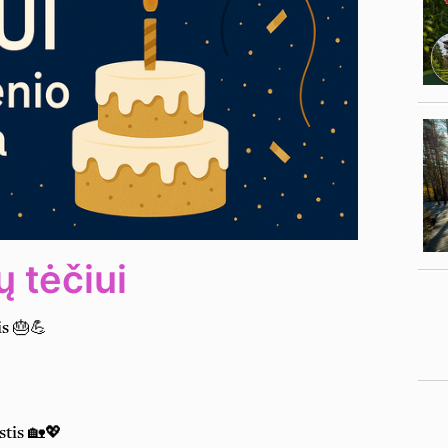
 tėčiui
is 🎂💪
tis 🏡💖