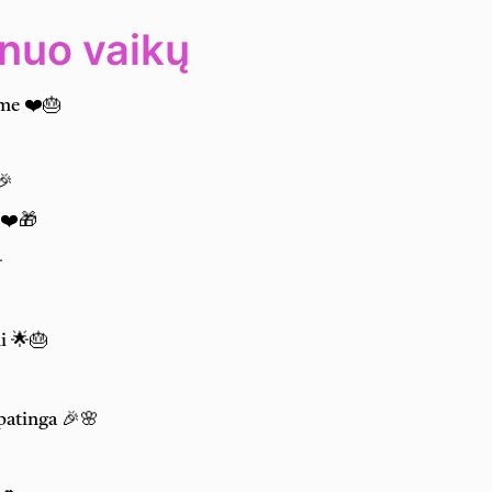
 nuo vaikų
ime ❤️🎂
🎉
 ❤️🎁

i 🌟🎂
patinga 🎉🌸