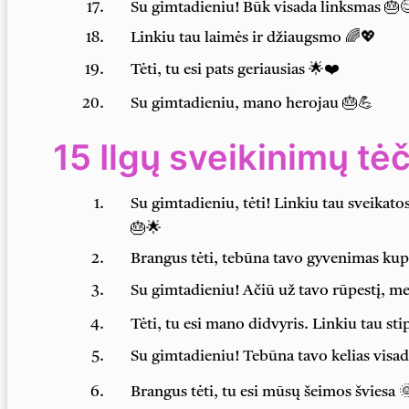
Su gimtadieniu! Būk visada linksmas 🎂
Linkiu tau laimės ir džiaugsmo 🌈💖
Tėti, tu esi pats geriausias 🌟❤️
Su gimtadieniu, mano herojau 🎂💪
15 Ilgų sveikinimų tėč
Su gimtadieniu, tėti! Linkiu tau sveikatos
🎂🌟
Brangus tėti, tebūna tavo gyvenimas kup
Su gimtadieniu! Ačiū už tavo rūpestį, me
Tėti, tu esi mano didvyris. Linkiu tau st
Su gimtadieniu! Tebūna tavo kelias visa
Brangus tėti, tu esi mūsų šeimos šviesa 