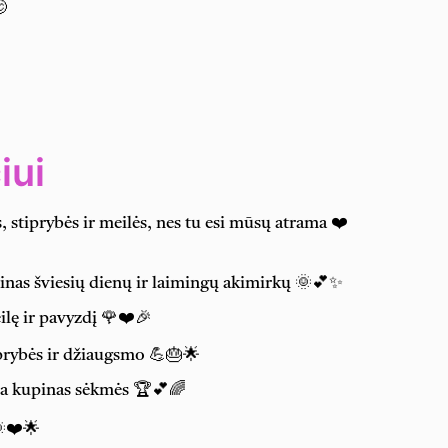

iui
, stiprybės ir meilės, nes tu esi mūsų atrama ❤️
inas šviesių dienų ir laimingų akimirkų 🌞💕✨
ilę ir pavyzdį 🌹❤️🎉
iprybės ir džiaugsmo 💪🎂🌟
da kupinas sėkmės 🏆💕🌈
🌞❤️🌟