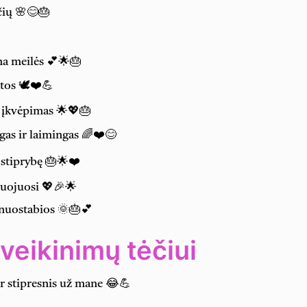
čių 🌸😊🎂
✨
na meilės 💕🌟🎂
tos 🕊️❤️💪
r įkvėpimas 🌟💖🎂
gas ir laimingas 🌈❤️😊
 stiprybę 🎂🌟❤️
iuojuosi 💖🎉🌟
 nuostabios 🌞🎂💕
veikinimų tėčiui
dar stipresnis už mane 😂💪