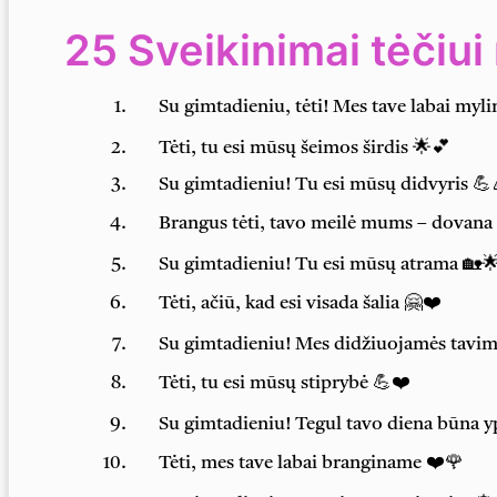
25 Sveikinimai tėčiui
Su gimtadieniu, tėti! Mes tave labai myl
Tėti, tu esi mūsų šeimos širdis 🌟💕
Su gimtadieniu! Tu esi mūsų didvyris 💪
Brangus tėti, tavo meilė mums – dovana
Su gimtadieniu! Tu esi mūsų atrama 🏡
Tėti, ačiū, kad esi visada šalia 🤗❤️
Su gimtadieniu! Mes didžiuojamės tavim
Tėti, tu esi mūsų stiprybė 💪❤️
Su gimtadieniu! Tegul tavo diena būna y
Tėti, mes tave labai branginame ❤️🌹