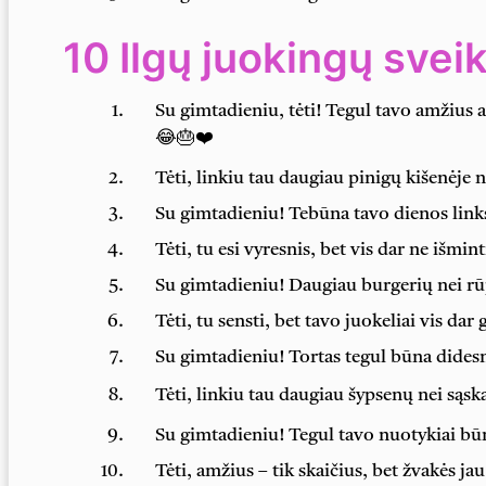
10 Ilgų juokingų svei
Su gimtadieniu, tėti! Tegul tavo amžius a
😂🎂❤️
Tėti, linkiu tau daugiau pinigų kišenėje 
Su gimtadieniu! Tebūna tavo dienos lin
Tėti, tu esi vyresnis, bet vis dar ne išmin
Su gimtadieniu! Daugiau burgerių nei r
Tėti, tu sensti, bet tavo juokeliai vis dar
Su gimtadieniu! Tortas tegul būna dides
Tėti, linkiu tau daugiau šypsenų nei sąs
Su gimtadieniu! Tegul tavo nuotykiai būn
Tėti, amžius – tik skaičius, bet žvakės j