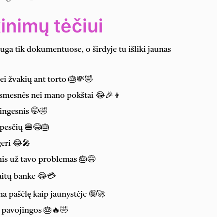
kinimų tėčiui
uga tik dokumentuose, o širdyje tu išliki jaunas
nei žvakių ant torto 🎂💸🤣
ksmesnės nei mano pokštai 😂🎉👦
tingesnis 🤭🤣
ūpesčių 🍔😂🎂
 geri 😂🎤
nis už tavo problemas 🎂😅
kaitų banke 😂💳
a pašėlę kaip jaunystėje 🤪🚀
au pavojingos 🎂🔥🤣