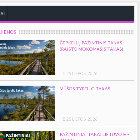
AI
JIENOS
ČEPKELIŲ PAŽINTINIS TAKAS
(RAISTO MOKOMASIS TAKAS)
25 LIEPOS, 2026
MŪŠOS TYRELIO TAKAS
25 LIEPOS, 2026
PAŽINTINIAI TAKAI LIETUVOJE –