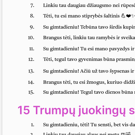
Linkiu tau daugiau džiaugsmo nei rūpes
Tėti, tu esi mano stiprybės šaltinis 💪❤️
Su gimtadieniu! Tebūna tavo širdis kupi
Brangus tėti, linkiu tau ramybės ir sveika
Su gimtadieniu! Tu esi mano pavyzdys i
Tėti, tegul tavo gyvenimas būna prasmin
Su gimtadieniu! Ačiū už tavo šypsenas ir
Brangus tėti, tu esi žmogus, kuriuo didž
Su gimtadieniu! Tegul tavo dienos būna
15 Trumpų juokingų s
Su gimtadieniu, tėti! Tu sensti, bet vis 
Linkiu tau daugiau alaus nei metų 🍺🤣