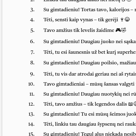
Su gimtadieniu! Tortas tavo, kalorijos –
Tėti, sensti kaip vynas – tik gerėji 🍷😂
Tavo amžius tik levelis žaidime 🎮🤣
Su gimtadieniu! Daugiau juoko nei sąska
Tėti, tu esi šaunesnis už bet kurį superher
Su gimtadieniu! Daugiau poilsio, mažia
Tėti, tu vis dar atrodai geriau nei aš rytai
Tavo gimtadieniai – mūsų šansas valgyti 
Su gimtadieniu! Daugiau nuotykių nei r
Tėti, tavo amžius – tik legendos dalis 📖
Su gimtadieniu! Tu esi mūsų šeimos juo
Tėti, linkiu tau daugiau šypsenų nei rauk
Su gimtadieniu! Tegul alus niekada nesib