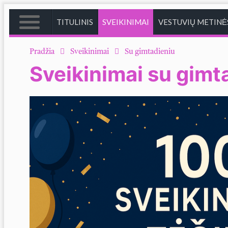
TITULINIS
SVEIKINIMAI
VESTUVIŲ METINĖ
TITULINIS
Pradžia
Sveikinimai
Su gimtadieniu
Sveikinimai su gimta