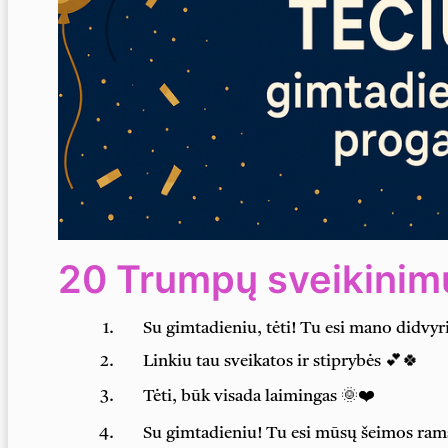
20 Trumpų sveikinimų
Su gimtadieniu, tėti! Tu esi mano didvyr
Linkiu tau sveikatos ir stiprybės 💕🍀
Tėti, būk visada laimingas 🌞❤️
Su gimtadieniu! Tu esi mūsų šeimos rams