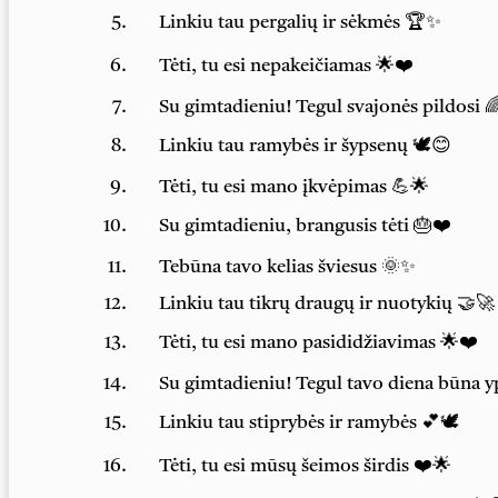
Linkiu tau pergalių ir sėkmės 🏆✨
Tėti, tu esi nepakeičiamas 🌟❤️
Su gimtadieniu! Tegul svajonės pildosi 
Linkiu tau ramybės ir šypsenų 🕊️😊
Tėti, tu esi mano įkvėpimas 💪🌟
Su gimtadieniu, brangusis tėti 🎂❤️
Tebūna tavo kelias šviesus 🌞✨
Linkiu tau tikrų draugų ir nuotykių 🤝🚀
Tėti, tu esi mano pasididžiavimas 🌟❤️
Su gimtadieniu! Tegul tavo diena būna y
Linkiu tau stiprybės ir ramybės 💕🕊️
Tėti, tu esi mūsų šeimos širdis ❤️🌟