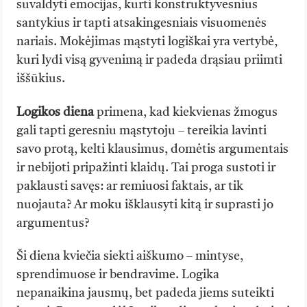
suvaldyti emocijas, kurti konstruktyvesnius
santykius ir tapti atsakingesniais visuomenės
nariais. Mokėjimas mąstyti logiškai yra vertybė,
kuri lydi visą gyvenimą ir padeda drąsiau priimti
iššūkius.
Logikos diena
primena, kad kiekvienas žmogus
gali tapti geresniu mąstytoju – tereikia lavinti
savo protą, kelti klausimus, domėtis argumentais
ir nebijoti pripažinti klaidų. Tai proga sustoti ir
paklausti savęs: ar remiuosi faktais, ar tik
nuojauta? Ar moku išklausyti kitą ir suprasti jo
argumentus?
Ši diena kviečia siekti aiškumo – mintyse,
sprendimuose ir bendravime. Logika
nepanaikina jausmų, bet padeda jiems suteikti