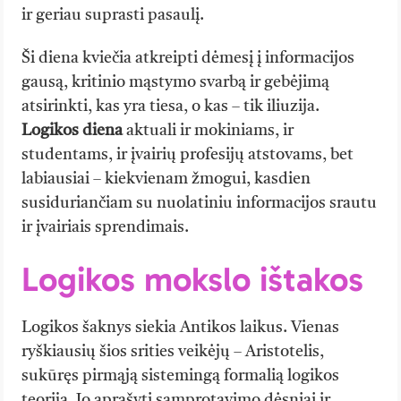
ir geriau suprasti pasaulį.
Ši diena kviečia atkreipti dėmesį į informacijos
gausą, kritinio mąstymo svarbą ir gebėjimą
atsirinkti, kas yra tiesa, o kas – tik iliuzija.
Logikos diena
aktuali ir mokiniams, ir
studentams, ir įvairių profesijų atstovams, bet
labiausiai – kiekvienam žmogui, kasdien
susiduriančiam su nuolatiniu informacijos srautu
ir įvairiais sprendimais.
Logikos mokslo ištakos
Logikos šaknys siekia Antikos laikus. Vienas
ryškiausių šios srities veikėjų – Aristotelis,
sukūręs pirmąją sistemingą formalią logikos
teoriją. Jo aprašyti samprotavimo dėsniai ir