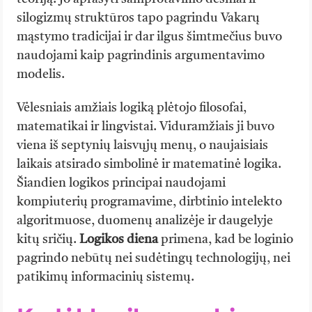
silogizmų struktūros tapo pagrindu Vakarų
mąstymo tradicijai ir dar ilgus šimtmečius buvo
naudojami kaip pagrindinis argumentavimo
modelis.
Vėlesniais amžiais logiką plėtojo filosofai,
matematikai ir lingvistai. Viduramžiais ji buvo
viena iš septynių laisvųjų menų, o naujaisiais
laikais atsirado simbolinė ir matematinė logika.
Šiandien logikos principai naudojami
kompiuterių programavime, dirbtinio intelekto
algoritmuose, duomenų analizėje ir daugelyje
kitų sričių.
Logikos diena
primena, kad be loginio
pagrindo nebūtų nei sudėtingų technologijų, nei
patikimų informacinių sistemų.