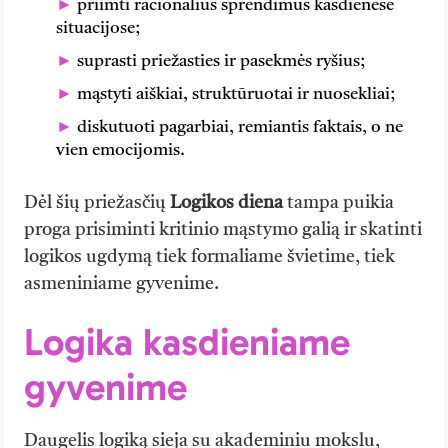
priimti racionalius sprendimus kasdienėse
situacijose;
suprasti priežasties ir pasekmės ryšius;
mąstyti aiškiai, struktūruotai ir nuosekliai;
diskutuoti pagarbiai, remiantis faktais, o ne
vien emocijomis.
Dėl šių priežasčių
Logikos diena
tampa puikia
proga prisiminti kritinio mąstymo galią ir skatinti
logikos ugdymą tiek formaliame švietime, tiek
asmeniniame gyvenime.
Logika kasdieniame
gyvenime
Daugelis logiką sieja su akademiniu mokslu,