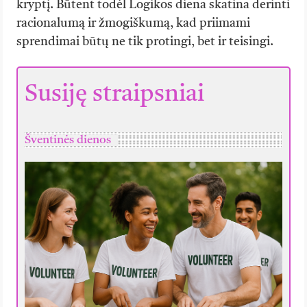
kryptį. Būtent todėl Logikos diena skatina derinti
racionalumą ir žmogiškumą, kad priimami
sprendimai būtų ne tik protingi, bet ir teisingi.
Susiję straipsniai
Šventinės dienos