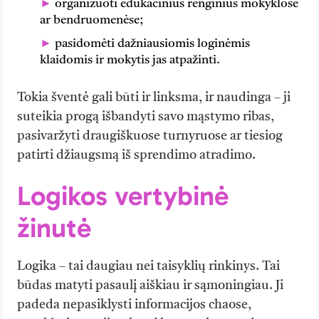
organizuoti edukacinius renginius mokyklose
ar bendruomenėse;
pasidomėti dažniausiomis loginėmis
klaidomis ir mokytis jas atpažinti.
Tokia šventė gali būti ir linksma, ir naudinga – ji
suteikia progą išbandyti savo mąstymo ribas,
pasivaržyti draugiškuose turnyruose ar tiesiog
patirti džiaugsmą iš sprendimo atradimo.
Logikos vertybinė
žinutė
Logika – tai daugiau nei taisyklių rinkinys. Tai
būdas matyti pasaulį aiškiau ir sąmoningiau. Ji
padeda nepasiklysti informacijos chaose,