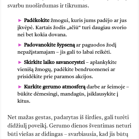
svarbu nuoširdumas ir tikrumas.
Padėkokite
žmogui, kuris jums padėjo ar jus
įkvėpė. Kartais žodis „ačiū“ turi daugiau svorio
nei bet kokia dovana.
Padovanokite šypseną
ar paguodos žodį
nepažįstamajam – jis gali to labai reikėti.
Skirkite laiko savanorystei
– aplankykite
vienišą žmogų, padėkite bendruomenei ar
prisidėkite prie paramos akcijos.
Kurkite gerumo atmosferą
darbe ar šeimoje –
būkite dėmesingi, mandagūs, įsiklausykite į
kitus.
Net mažas gestas, padarytas iš širdies, gali turėti
didžiulį poveikį. Gerumo dienos šventimas neturi
būti viešas ar didingas – svarbiausia, kad jis būtų