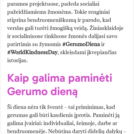
paramos projektuose, padeda socialiai
pažeidžiamiems žmonėms. Tokie renginiai
stiprina bendruomeniškumą ir parodo, kad
verslas gali turėti žmogišką veidą. Žiniasklaidoje
ir socialiniuose tinkluose žmonės dalijasi savo
patirtimis su žymomis
#GerumoDiena
ir
#WorldKindnessDay
, skleisdami įkvepiančias
istorijas.
Kaip galima paminėti
Gerumo dieną
Ši diena nėra tik šventė – tai priminimas, kad
gerumas gali būti kasdienis įprotis. Paminėti ją
galima įvairiai: individualiai, šeimoje, darbe ar
bendruomenėje. Nebūtina daryti didelių dalykų –