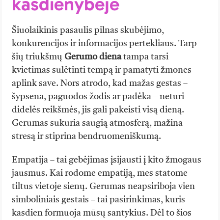
kasdienybėje
Šiuolaikinis pasaulis pilnas skubėjimo,
konkurencijos ir informacijos pertekliaus. Tarp
šių triukšmų
Gerumo diena
tampa tarsi
kvietimas sulėtinti tempą ir pamatyti žmones
aplink save. Nors atrodo, kad mažas gestas –
šypsena, paguodos žodis ar padėka – neturi
didelės reikšmės, jis gali pakeisti visą dieną.
Gerumas sukuria saugią atmosferą, mažina
stresą ir stiprina bendruomeniškumą.
Empatija – tai gebėjimas įsijausti į kito žmogaus
jausmus. Kai rodome empatiją, mes statome
tiltus vietoje sienų. Gerumas neapsiriboja vien
simboliniais gestais – tai pasirinkimas, kuris
kasdien formuoja mūsų santykius. Dėl to šios