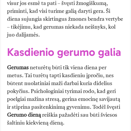
visur jos esmė ta pati – švęsti žmogiškumą,
priminti, kad visi turime galią daryti gera. Ši
diena sujungia skirtingus žmones bendra vertybe
– tikėjimu, kad gerumas niekada neišnyks, kol
juo dalijamės.
Kasdienio gerumo galia
Gerumas
neturėtų būti tik viena diena per
metus. Tai turėtų tapti kasdieniu įpročiu, nes
būtent nuolatiniai maži darbai kuria didelius
pokyčius. Psichologiniai tyrimai rodo, kad geri
poelgiai mažina stresą, gerina emocinę savijautą
ir stiprina pasitenkinimą gyvenimu. Todėl švęsti
Gerumo dieną
reiškia pažadėti sau būti šviesos
šaltiniu kiekvieną dieną.