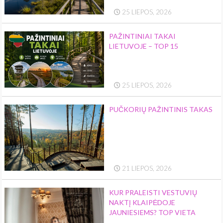
25 LIEPOS, 2026
PAŽINTINIAI TAKAI
LIETUVOJE – TOP 15
25 LIEPOS, 2026
PUČKORIŲ PAŽINTINIS TAKAS
21 LIEPOS, 2026
KUR PRALEISTI VESTUVIŲ
NAKTĮ KLAIPĖDOJE
JAUNIESIEMS? TOP VIETA