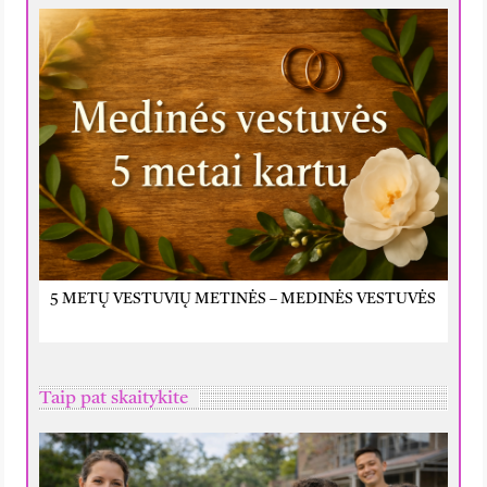
5 METŲ VESTUVIŲ METINĖS – MEDINĖS VESTUVĖS
Taip pat skaitykite