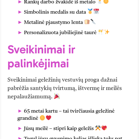
Rankų darbo žvakidė iš metalo
Simbolinis medalis su data
Metalinė pjaustymo lenta
Personalizuota jubiliejinė taurė
Sveikinimai ir
palinkėjimai
Sveikinimai geležinių vestuvių proga dažnai
pabrėžia santykių tvirtumą, ištvermę ir meilės
nepalaužiamumą.
65 metai kartu – tai tvirčiausia geležinė
grandinė
Jūsų meilė – stipri kaip geležis
Tegul jūsų gyvenimo kelias išlieka toks pat