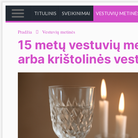
TITULINIS
SVEIKINIMAI
VESTUVIŲ METINĖ
TITULINIS
Pradžia
Vestuvių metinės
15 metų vestuvių me
arba krištolinės ve