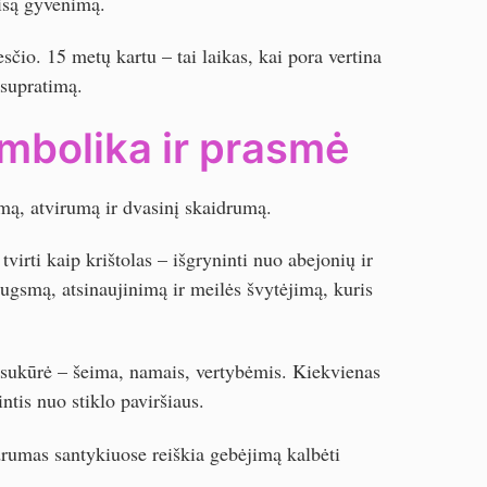
visą gyvenimą.
čio. 15 metų kartu – tai laikas, kai pora vertina
 supratimą.
imbolika ir prasmė
kumą, atvirumą ir dvasinį skaidrumą.
irti kaip krištolas – išgryninti nuo abejonių ir
augsmą, atsinaujinimą ir meilės švytėjimą, kuris
tu sukūrė – šeima, namais, vertybėmis. Kiekvienas
ntis nuo stiklo paviršiaus.
drumas santykiuose reiškia gebėjimą kalbėti