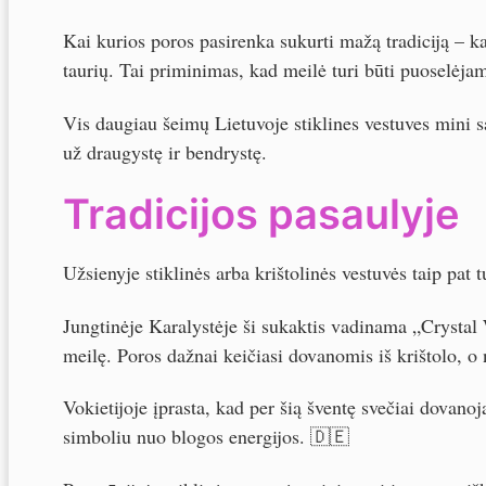
Kai kurios poros pasirenka sukurti mažą tradiciją – kas
taurių. Tai priminimas, kad meilė turi būti puoselėja
Vis daugiau šeimų Lietuvoje stiklines vestuves mini
už draugystę ir bendrystę.
Tradicijos pasaulyje
Užsienyje stiklinės arba krištolinės vestuvės taip pat tu
Jungtinėje Karalystėje ši sukaktis vadinama „Crystal 
meilę. Poros dažnai keičiasi dovanomis iš krištolo, o
Vokietijoje įprasta, kad per šią šventę svečiai dovano
simboliu nuo blogos energijos. 🇩🇪