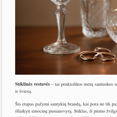
Stiklinės vestuvės
– tai penkiolikos metų santuokos s
ir šviesą.
Šis etapas pažymi santykių brandą, kai pora ne tik pa
išlaikyti emocinę pusiausvyrą. Stiklas, iš pirmo žvilg