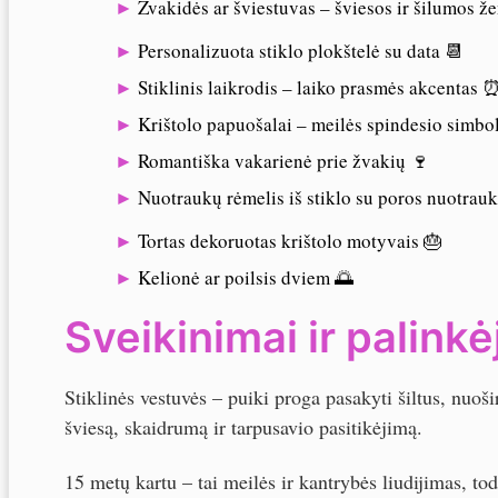
Žvakidės ar šviestuvas – šviesos ir šilumos žen
Personalizuota stiklo plokštelė su data 📆
Stiklinis laikrodis – laiko prasmės akcentas 
Krištolo papuošalai – meilės spindesio simbol
Romantiška vakarienė prie žvakių 🍷
Nuotraukų rėmelis iš stiklo su poros nuotrauk
Tortas dekoruotas krištolo motyvais 🎂
Kelionė ar poilsis dviem 🌅
Sveikinimai ir palinkė
Stiklinės vestuvės – puiki proga pasakyti šiltus, nuoši
šviesą, skaidrumą ir tarpusavio pasitikėjimą.
15 metų kartu – tai meilės ir kantrybės liudijimas, t