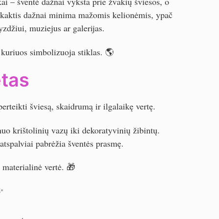
ai – šventė dažnai vyksta prie žvakių šviesos, o
sukaktis dažnai minima mažomis kelionėmis, ypač
yzdžiui, muziejus ar galerijas.
kuriuos simbolizuoja stiklas. 🌎
etas
rteikti šviesą, skaidrumą ir ilgalaikę vertę.
 nuo krištolinių vazų iki dekoratyvinių žibintų.
atspalviai pabrėžia šventės prasmę.
materialinė vertė. 🎁
✨