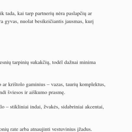
tik tada, kai tarp partnerių nėra paslapčių ar
a gyvas, nuolat besikeičiantis jausmas, kurį
gesnių tarpinių sukakčių, todėl dažnai minima
o ar krištolo gaminius – vazas, taurių komplektus,
indi šviesos ir aiškumo prasmę.
o – stikliniai indai, žvakės, sidabriniai akcentai,
ių rate arba atnaujinti vestuvinius įžadus.