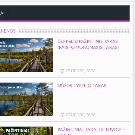
AI
JIENOS
ČEPKELIŲ PAŽINTINIS TAKAS
(RAISTO MOKOMASIS TAKAS)
25 LIEPOS, 2026
MŪŠOS TYRELIO TAKAS
25 LIEPOS, 2026
PAŽINTINIAI TAKAI LIETUVOJE –