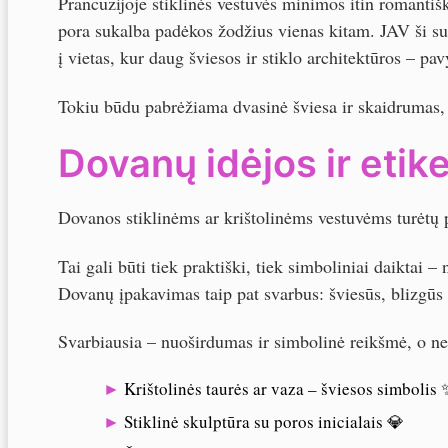
Prancūzijoje stiklinės vestuvės minimos itin romantišk
pora sukalba padėkos žodžius vienas kitam. JAV ši 
į vietas, kur daug šviesos ir stiklo architektūros – pav
Tokiu būdu pabrėžiama dvasinė šviesa ir skaidrumas, 
Dovanų idėjos ir etik
Dovanos stiklinėms ar krištolinėms vestuvėms turėtų pe
Tai gali būti tiek praktiški, tiek simboliniai daiktai –
Dovanų įpakavimas taip pat svarbus: šviesūs, blizgūs 
Svarbiausia – nuoširdumas ir simbolinė reikšmė, o ne 
Krištolinės taurės ar vaza – šviesos simbolis 
Stiklinė skulptūra su poros inicialais 💎