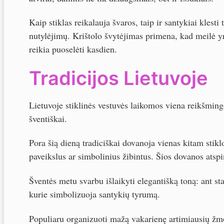
Kaip stiklas reikalauja švaros, taip ir santykiai klesti 
nutylėjimų. Krištolo švytėjimas primena, kad meilė yr
reikia puoselėti kasdien.
Tradicijos Lietuvoje
Lietuvoje stiklinės vestuvės laikomos viena reikšmin
šventiškai.
Pora šią dieną tradiciškai dovanoja vienas kitam stikl
paveikslus ar simbolinius žibintus. Šios dovanos atsp
Šventės metu svarbu išlaikyti elegantišką toną: ant stal
kurie simbolizuoja santykių tyrumą.
Populiaru organizuoti mažą vakarienę artimiausių žmon