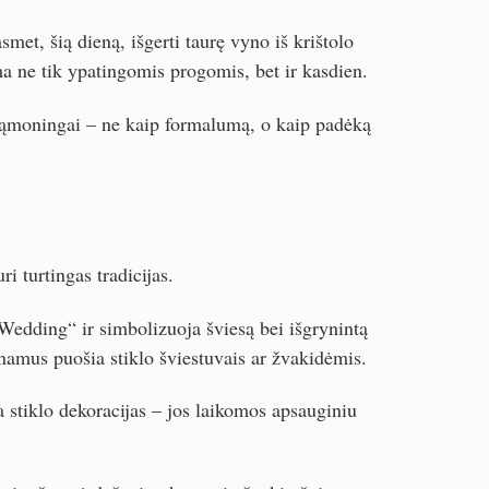
met, šią dieną, išgerti taurę vyno iš krištolo
ma ne tik ypatingomis progomis, bet ir kasdien.
 sąmoningai – ne kaip formalumą, o kaip padėką
ri turtingas tradicijas.
Wedding“ ir simbolizuoja šviesą bei išgrynintą
 namus puošia stiklo šviestuvais ar žvakidėmis.
ja stiklo dekoracijas – jos laikomos apsauginiu