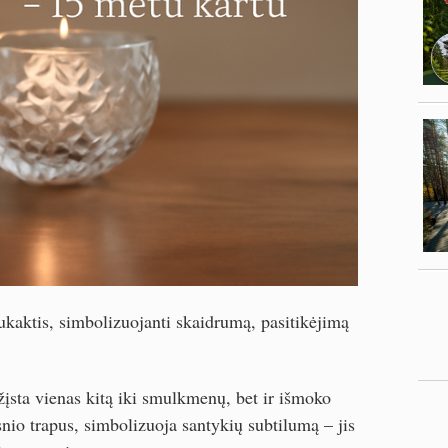
ukaktis, simbolizuojanti skaidrumą, pasitikėjimą
žįsta vienas kitą iki smulkmenų, bet ir išmoko
snio trapus, simbolizuoja santykių subtilumą – jis