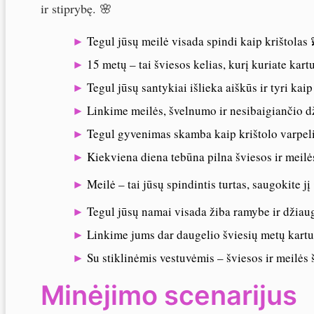
ir stiprybę. 🌸
Tegul jūsų meilė visada spindi kaip krištolas 
15 metų – tai šviesos kelias, kurį kuriate kart
Tegul jūsų santykiai išlieka aiškūs ir tyri kaip
Linkime meilės, švelnumo ir nesibaigiančio 
Tegul gyvenimas skamba kaip krištolo varpel
Kiekviena diena tebūna pilna šviesos ir meilės
Meilė – tai jūsų spindintis turtas, saugokite jį
Tegul jūsų namai visada žiba ramybe ir džia
Linkime jums dar daugelio šviesių metų kartu
Su stiklinėmis vestuvėmis – šviesos ir meilės 
Minėjimo scenarijus