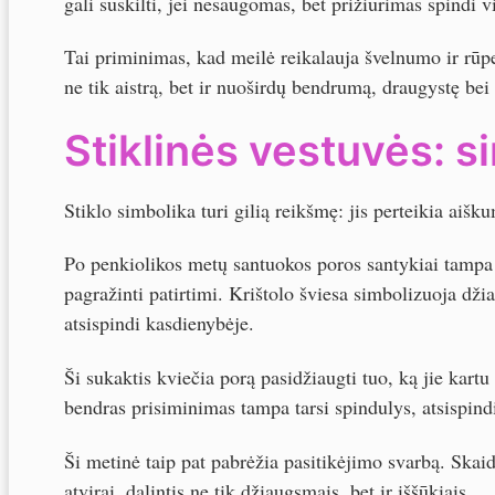
gali suskilti, jei nesaugomas, bet prižiūrimas spindi 
Tai priminimas, kad meilė reikalauja švelnumo ir rūpes
ne tik aistrą, bet ir nuoširdų bendrumą, draugystę bei
Stiklinės vestuvės: s
Stiklo simbolika turi gilią reikšmę: jis perteikia aiš
Po penkiolikos metų santuokos poros santykiai tampa tv
pagražinti patirtimi. Krištolo šviesa simbolizuoja dži
atsispindi kasdienybėje.
Ši sukaktis kviečia porą pasidžiaugti tuo, ką jie kar
bendras prisiminimas tampa tarsi spindulys, atsispindi
Ši metinė taip pat pabrėžia pasitikėjimo svarbą. Skai
atvirai, dalintis ne tik džiaugsmais, bet ir iššūkiais.