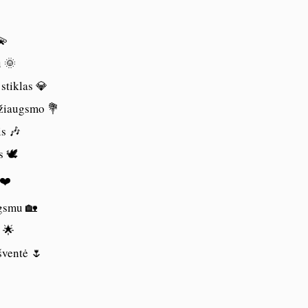
💫
u 🌞
 stiklas 💎
džiaugsmo 💐
is 🎶
 🕊️
 ❤️
ugsmu 🏡
 🌟
šventė 🌷