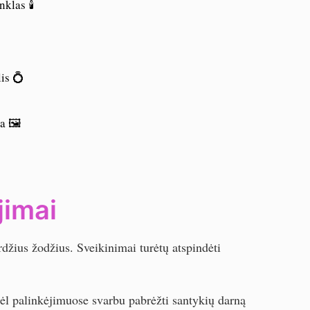
klas 🕯️
⏰
is 💍
a 🖼️
jimai
rdžius žodžius. Sveikinimai turėtų atspindėti
odėl palinkėjimuose svarbu pabrėžti santykių darną