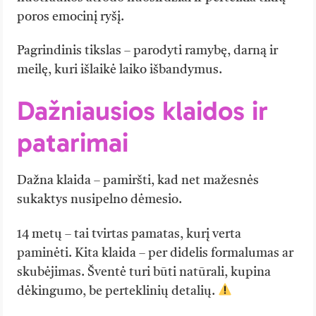
poros emocinį ryšį.
Pagrindinis tikslas – parodyti ramybę, darną ir
meilę, kuri išlaikė laiko išbandymus.
Dažniausios klaidos ir
patarimai
Dažna klaida – pamiršti, kad net mažesnės
sukaktys nusipelno dėmesio.
14 metų – tai tvirtas pamatas, kurį verta
paminėti. Kita klaida – per didelis formalumas ar
skubėjimas. Šventė turi būti natūrali, kupina
dėkingumo, be perteklinių detalių.