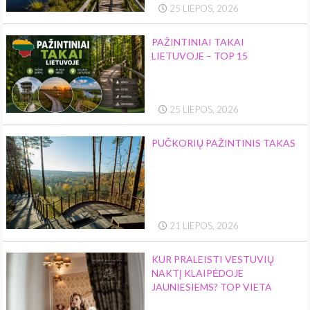
25 LIEPOS, 2026
PAŽINTINIAI TAKAI
LIETUVOJE – TOP 15
25 LIEPOS, 2026
PUČKORIŲ PAŽINTINIS TAKAS
21 LIEPOS, 2026
KUR PRALEISTI VESTUVIŲ
NAKTĮ KLAIPĖDOJE
JAUNIESIEMS? TOP VIETA