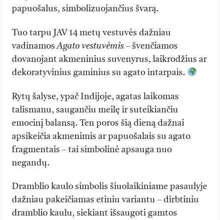
papuošalus, simbolizuojančius švarą.
Tuo tarpu JAV 14 metų vestuvės dažniau
vadinamos
Agato vestuvėmis
– švenčiamos
dovanojant akmeninius suvenyrus, laikrodžius ar
dekoratyvinius gaminius su agato intarpais.
Rytų šalyse, ypač Indijoje, agatas laikomas
talismanu, saugančiu meilę ir suteikiančiu
emocinį balansą. Ten poros šią dieną dažnai
apsikeičia akmenimis ar papuošalais su agato
fragmentais – tai simbolinė apsauga nuo
negandų.
Dramblio kaulo simbolis šiuolaikiniame pasaulyje
dažniau pakeičiamas etiniu variantu – dirbtiniu
dramblio kaulu, siekiant išsaugoti gamtos