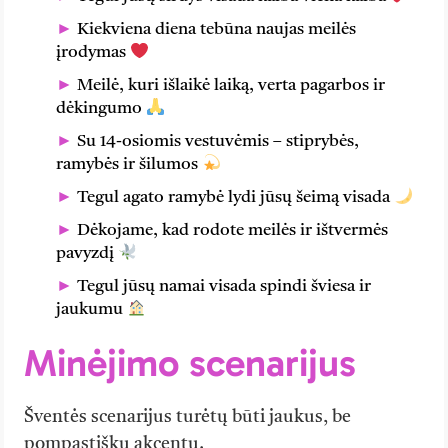
Kiekviena diena tebūna naujas meilės
įrodymas
Meilė, kuri išlaikė laiką, verta pagarbos ir
dėkingumo
Su 14-osiomis vestuvėmis – stiprybės,
ramybės ir šilumos
Tegul agato ramybė lydi jūsų šeimą visada
Dėkojame, kad rodote meilės ir ištvermės
pavyzdį
Tegul jūsų namai visada spindi šviesa ir
jaukumu
Minėjimo scenarijus
Šventės scenarijus turėtų būti jaukus, be
pompastiškų akcentų.