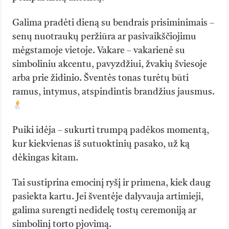
Galima pradėti dieną su bendrais prisiminimais –
senų nuotraukų peržiūra ar pasivaikščiojimu
mėgstamoje vietoje. Vakare – vakarienė su
simboliniu akcentu, pavyzdžiui, žvakių šviesoje
arba prie židinio. Šventės tonas turėtų būti
ramus, intymus, atspindintis brandžius jausmus.
Puiki idėja – sukurti trumpą padėkos momentą,
kur kiekvienas iš sutuoktinių pasako, už ką
dėkingas kitam.
Tai sustiprina emocinį ryšį ir primena, kiek daug
pasiekta kartu. Jei šventėje dalyvauja artimieji,
galima surengti nedidelę tostų ceremoniją ar
simbolinį torto pjovimą.