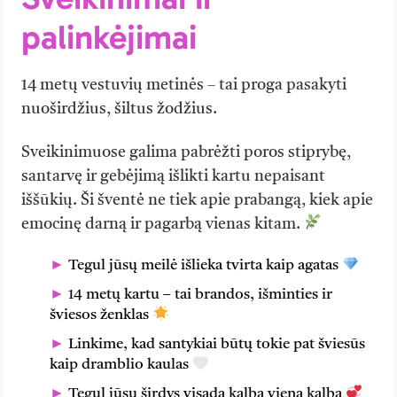
palinkėjimai
14 metų vestuvių metinės – tai proga pasakyti
nuoširdžius, šiltus žodžius.
Sveikinimuose galima pabrėžti poros stiprybę,
santarvę ir gebėjimą išlikti kartu nepaisant
iššūkių. Ši šventė ne tiek apie prabangą, kiek apie
emocinę darną ir pagarbą vienas kitam.
Tegul jūsų meilė išlieka tvirta kaip agatas
14 metų kartu – tai brandos, išminties ir
šviesos ženklas
Linkime, kad santykiai būtų tokie pat šviesūs
kaip dramblio kaulas
Tegul jūsų širdys visada kalba viena kalba