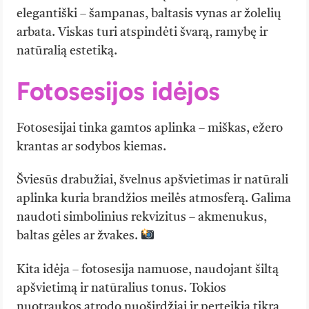
elegantiški – šampanas, baltasis vynas ar žolelių
arbata. Viskas turi atspindėti švarą, ramybę ir
natūralią estetiką.
Fotosesijos idėjos
Fotosesijai tinka gamtos aplinka – miškas, ežero
krantas ar sodybos kiemas.
Šviesūs drabužiai, švelnus apšvietimas ir natūrali
aplinka kuria brandžios meilės atmosferą. Galima
naudoti simbolinius rekvizitus – akmenukus,
baltas gėles ar žvakes.
Kita idėja – fotosesija namuose, naudojant šiltą
apšvietimą ir natūralius tonus. Tokios
nuotraukos atrodo nuoširdžiai ir perteikia tikrą