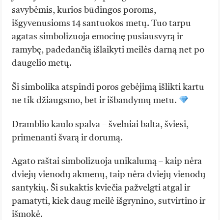
savybėmis, kurios būdingos poroms,
išgyvenusioms 14 santuokos metų. Tuo tarpu
agatas simbolizuoja emocinę pusiausvyrą ir
ramybę, padedančią išlaikyti meilės darną net po
daugelio metų.
Ši simbolika atspindi poros gebėjimą išlikti kartu
ne tik džiaugsmo, bet ir išbandymų metu.
Dramblio kaulo spalva – švelniai balta, šviesi,
primenanti švarą ir dorumą.
Agato raštai simbolizuoja unikalumą – kaip nėra
dviejų vienodų akmenų, taip nėra dviejų vienodų
santykių. Ši sukaktis kviečia pažvelgti atgal ir
pamatyti, kiek daug meilė išgrynino, sutvirtino ir
išmokė.