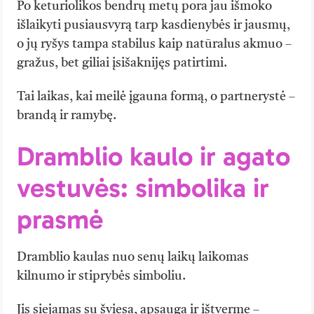
Po keturiolikos bendrų metų pora jau išmoko
išlaikyti pusiausvyrą tarp kasdienybės ir jausmų,
o jų ryšys tampa stabilus kaip natūralus akmuo –
gražus, bet giliai įsišaknijęs patirtimi.
Tai laikas, kai meilė įgauna formą, o partnerystė –
brandą ir ramybę.
Dramblio kaulo ir agato
vestuvės: simbolika ir
prasmė
Dramblio kaulas nuo senų laikų laikomas
kilnumo ir stiprybės simboliu.
Jis siejamas su šviesa, apsauga ir ištverme –