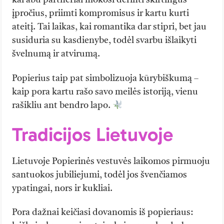
kai abu partneriai mokosi derinti skirtingus
įpročius, priimti kompromisus ir kartu kurti
ateitį. Tai laikas, kai romantika dar stipri, bet jau
susiduria su kasdienybe, todėl svarbu išlaikyti
švelnumą ir atvirumą.
Popierius taip pat simbolizuoja kūrybiškumą –
kaip pora kartu rašo savo meilės istoriją, vienu
rašikliu ant bendro lapo.
Tradicijos Lietuvoje
Lietuvoje Popierinės vestuvės laikomos pirmuoju
santuokos jubiliejumi, todėl jos švenčiamos
ypatingai, nors ir kukliai.
Pora dažnai keičiasi dovanomis iš popieriaus: