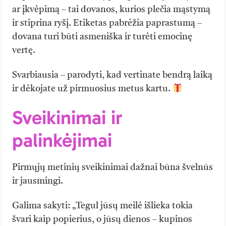
ar įkvėpimą – tai dovanos, kurios plečia mąstymą
ir stiprina ryšį. Etiketas pabrėžia paprastumą –
dovana turi būti asmeniška ir turėti emocinę
vertę.
Svarbiausia – parodyti, kad vertinate bendrą laiką
ir dėkojate už pirmuosius metus kartu.
Sveikinimai ir
palinkėjimai
Pirmųjų metinių sveikinimai dažnai būna švelnūs
ir jausmingi.
Galima sakyti: „Tegul jūsų meilė išlieka tokia
švari kaip popierius, o jūsų dienos – kupinos