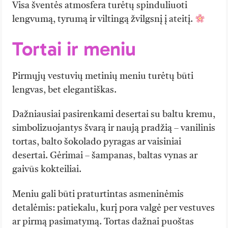
Visa šventės atmosfera turėtų spinduliuoti
lengvumą, tyrumą ir viltingą žvilgsnį į ateitį.
Tortai ir meniu
Pirmųjų vestuvių metinių meniu turėtų būti
lengvas, bet elegantiškas.
Dažniausiai pasirenkami desertai su baltu kremu,
simbolizuojantys švarą ir naują pradžią – vanilinis
tortas, balto šokolado pyragas ar vaisiniai
desertai. Gėrimai – šampanas, baltas vynas ar
gaivūs kokteiliai.
Meniu gali būti praturtintas asmeninėmis
detalėmis: patiekalu, kurį pora valgė per vestuves
ar pirmą pasimatymą. Tortas dažnai puoštas