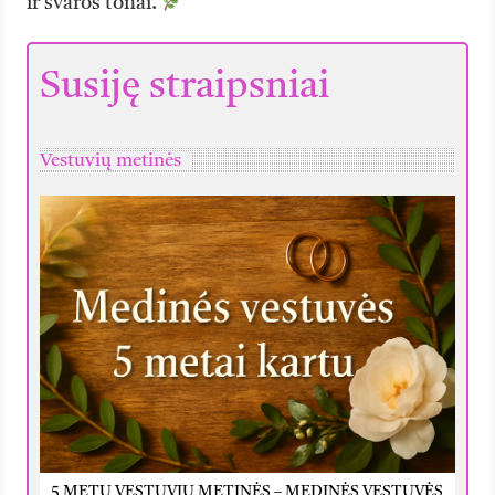
ir švaros tonai.
Susiję straipsniai
Vestuvių metinės
5 METŲ VESTUVIŲ METINĖS – MEDINĖS VESTUVĖS