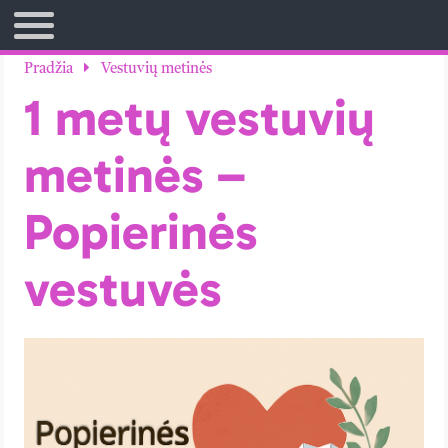
TITULINIS
Pradžia
Vestuvių metinės
1 metų vestuvių
metinės –
Popierinės
vestuvės