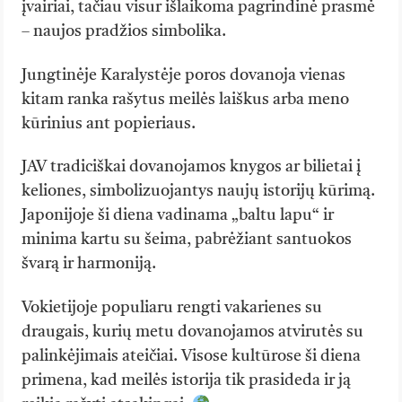
įvairiai, tačiau visur išlaikoma pagrindinė prasmė
– naujos pradžios simbolika.
Jungtinėje Karalystėje poros dovanoja vienas
kitam ranka rašytus meilės laiškus arba meno
kūrinius ant popieriaus.
JAV tradiciškai dovanojamos knygos ar bilietai į
keliones, simbolizuojantys naujų istorijų kūrimą.
Japonijoje ši diena vadinama „baltu lapu“ ir
minima kartu su šeima, pabrėžiant santuokos
švarą ir harmoniją.
Vokietijoje populiaru rengti vakarienes su
draugais, kurių metu dovanojamos atvirutės su
palinkėjimais ateičiai. Visose kultūrose ši diena
primena, kad meilės istorija tik prasideda ir ją