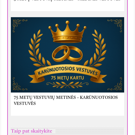
75 METŲ VESTUVIŲ METINĖS – KARŪNUOTOSIOS
VESTUVĖS
Taip pat skaitykite