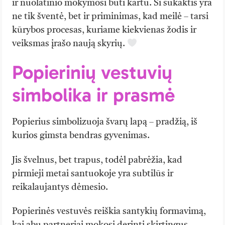
ir nuolatinio mokymosi būti kartu. Ši sukaktis yra
ne tik šventė, bet ir priminimas, kad meilė – tarsi
kūrybos procesas, kuriame kiekvienas žodis ir
veiksmas įrašo naują skyrių.
Popierinių vestuvių
simbolika ir prasmė
Popierius simbolizuoja švarų lapą – pradžią, iš
kurios gimsta bendras gyvenimas.
Jis švelnus, bet trapus, todėl pabrėžia, kad
pirmieji metai santuokoje yra subtilūs ir
reikalaujantys dėmesio.
Popierinės vestuvės reiškia santykių formavimą,