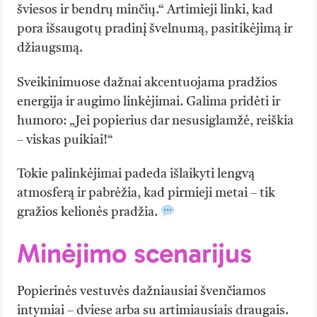
šviesos ir bendrų minčių.“ Artimieji linki, kad
pora išsaugotų pradinį švelnumą, pasitikėjimą ir
džiaugsmą.
Sveikinimuose dažnai akcentuojama pradžios
energija ir augimo linkėjimai. Galima pridėti ir
humoro: „Jei popierius dar nesusiglamžė, reiškia
– viskas puikiai!“
Tokie palinkėjimai padeda išlaikyti lengvą
atmosferą ir pabrėžia, kad pirmieji metai – tik
gražios kelionės pradžia.
Minėjimo scenarijus
Popierinės vestuvės dažniausiai švenčiamos
intymiai – dviese arba su artimiausiais draugais.