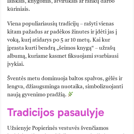
laiškais, knygomis, atvirukais ar rankų darbo
kūriniais.
Viena populiariausių tradicijų – rašyti vienas
kitam pažadus ar padėkos žinutes ir įdėti jas į
voką, kurį atidarys po 5 ar 10 metų. Kai kur
įprasta kurti bendrą „šeimos knygą“ – užrašų
albumą, kuriame kasmet fiksuojami svarbiausi
įvykiai.
Šventės metu dominuoja baltos spalvos, gėlės ir
lengva, džiaugsminga nuotaika, simbolizuojanti
naują gyvenimo pradžią.
Tradicijos pasaulyje
Užsienyje Popierinės vestuvės švenčiamos